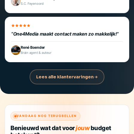
S.C. Feyenoord
One4Media maakt contact maken zo makkelijk!
René Boender
Brain agent & auteur
Lees alle klantervaringen
VANDAAG NOG TERUGBELLEN
Benieuwd wat dat voor
jouw
budget