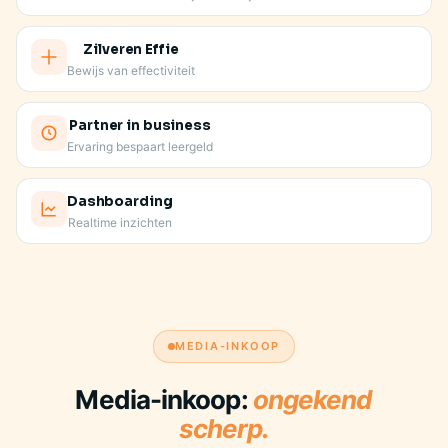
Zilveren Effie
Bewijs van effectiviteit
Partner in business
Ervaring bespaart leergeld
Dashboarding
Realtime inzichten
JE VASTE AANSPREEKPUNT KENT JE MERK
MEDIA-INKOOP
Media-inkoop:
ongekend
scherp.