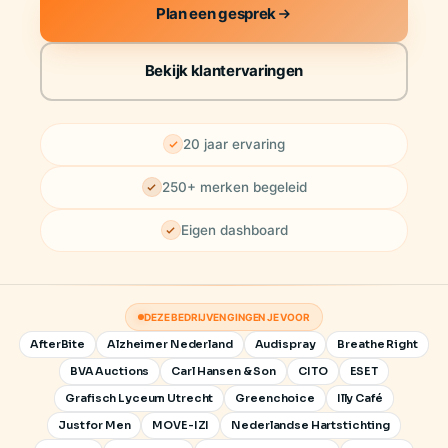
Plan een gesprek
Bekijk klantervaringen
20 jaar ervaring
250+ merken begeleid
Eigen dashboard
DEZE BEDRIJVEN GINGEN JE VOOR
AfterBite
Alzheimer Nederland
Audispray
Breathe Right
BVA Auctions
Carl Hansen & Son
CITO
ESET
Grafisch Lyceum Utrecht
Greenchoice
Illy Café
Just for Men
MOVE-IZI
Nederlandse Hartstichting