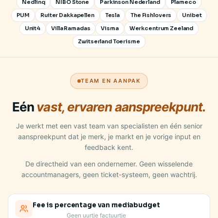
Nedlinq
NIBO Stone
Parkinson Nederland
Plameco
PUM
Ruiter Dakkapellen
Tesla
The Fishlovers
Unibet
Unit4
Villa Ramadas
Visma
Werkcentrum Zeeland
Zwitserland Toerisme
TEAM EN AANPAK
Eén
vast, ervaren aanspreekpunt.
Je werkt met een vast team van specialisten en één senior
aanspreekpunt dat je merk, je markt en je vorige input en
feedback kent.
De directheid van een ondernemer. Geen wisselende
accountmanagers, geen ticket-systeem, geen wachtrij.
Fee is percentage van mediabudget
Geen uurtje factuurtje