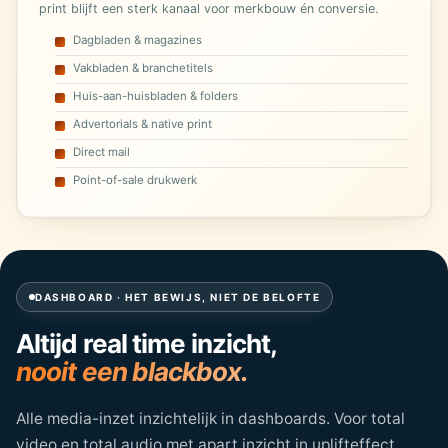
print blijft een sterk kanaal voor merkbouw én conversie.
Dagbladen & magazines
Vakbladen & branchetitels
Huis-aan-huisbladen & folders
Advertorials & native print
Direct mail
Point-of-sale drukwerk
DASHBOARD · HET BEWIJS, NIET DE BELOFTE
Altijd real time inzicht,
nooit een blackbox.
Alle media-inzet inzichtelijk in dashboards. Voor total
video en total audio met apart inzicht in uplifteffect.