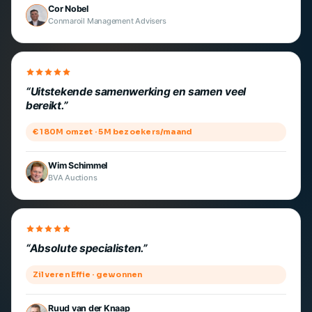
Cor Nobel
Conmaroil Management Advisers
Uitstekende samenwerking en samen veel
bereikt.
€ 180M omzet · 5M bezoekers/maand
Wim Schimmel
BVA Auctions
Absolute specialisten.
Zilveren Effie · gewonnen
Ruud van der Knaap