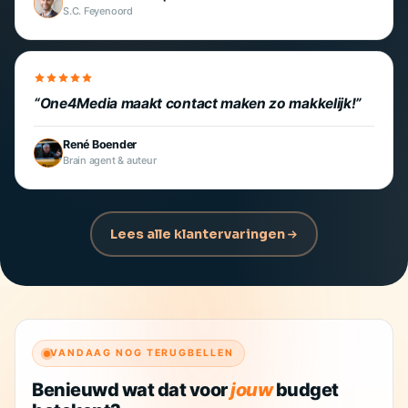
S.C. Feyenoord
One4Media maakt contact maken zo makkelijk!
René Boender
Brain agent & auteur
Lees alle klantervaringen
VANDAAG NOG TERUGBELLEN
Benieuwd wat dat voor
jouw
budget