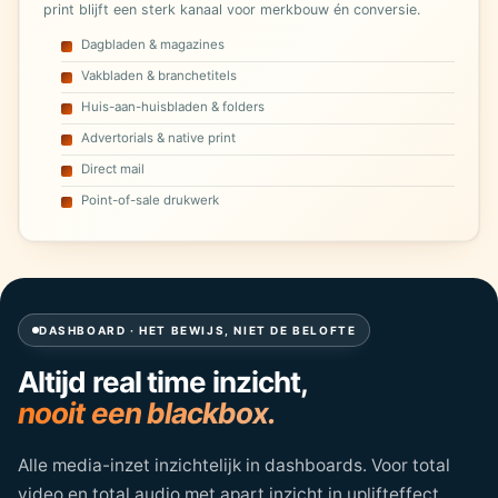
print blijft een sterk kanaal voor merkbouw én conversie.
Dagbladen & magazines
Vakbladen & branchetitels
Huis-aan-huisbladen & folders
Advertorials & native print
Direct mail
Point-of-sale drukwerk
DASHBOARD · HET BEWIJS, NIET DE BELOFTE
Altijd real time inzicht,
nooit een blackbox.
Alle media-inzet inzichtelijk in dashboards. Voor total
video en total audio met apart inzicht in uplifteffect.