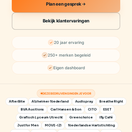
Plan een gesprek
Bekijk klantervaringen
20 jaar ervaring
250+ merken begeleid
Eigen dashboard
DEZE BEDRIJVEN GINGEN JE VOOR
AfterBite
Alzheimer Nederland
Audispray
Breathe Right
BVA Auctions
Carl Hansen & Son
CITO
ESET
Grafisch Lyceum Utrecht
Greenchoice
Illy Café
Just for Men
MOVE-IZI
Nederlandse Hartstichting