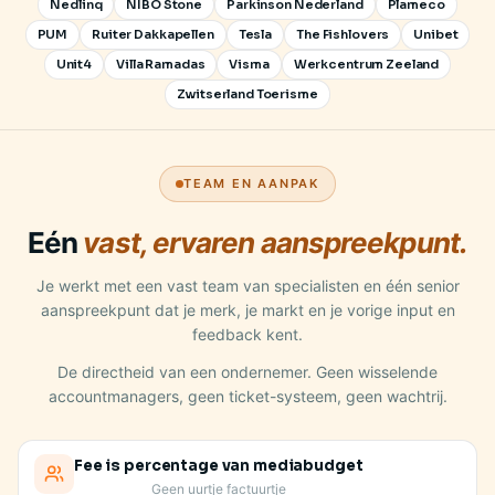
Nedlinq
NIBO Stone
Parkinson Nederland
Plameco
PUM
Ruiter Dakkapellen
Tesla
The Fishlovers
Unibet
Unit4
Villa Ramadas
Visma
Werkcentrum Zeeland
Zwitserland Toerisme
TEAM EN AANPAK
Eén
vast, ervaren aanspreekpunt.
Je werkt met een vast team van specialisten en één senior
aanspreekpunt dat je merk, je markt en je vorige input en
feedback kent.
De directheid van een ondernemer. Geen wisselende
accountmanagers, geen ticket-systeem, geen wachtrij.
Fee is percentage van mediabudget
Geen uurtje factuurtje