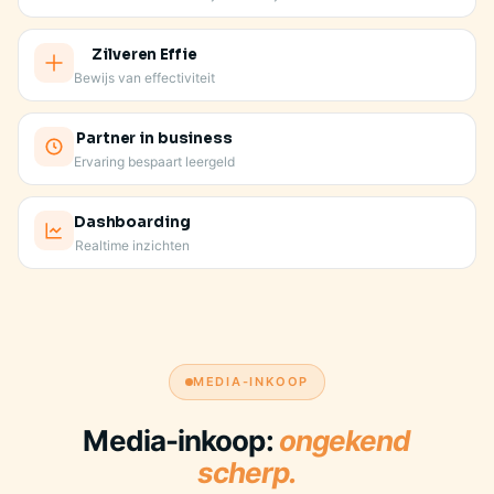
Zilveren Effie
Bewijs van effectiviteit
Partner in business
Ervaring bespaart leergeld
Dashboarding
Realtime inzichten
JE VASTE AANSPREEKPUNT KENT JE MERK
MEDIA-INKOOP
Media-inkoop:
ongekend
scherp.