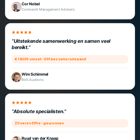
Cor Nobel
Conmaroil Management Advisers
Uitstekende samenwerking en samen veel
bereikt.
€ 180M omzet · 5M bezoekers/maand
Wim Schimmel
BVA Auctions
Absolute specialisten.
Zilveren Effie · gewonnen
Ruud van der Knaap